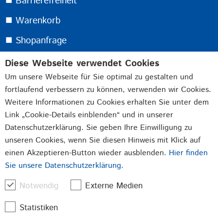
⯀ Barrierefreiheit
⯀ Warenkorb
⯀ Shopanfrage
Diese Webseite verwendet Cookies
Melden Sie sich jetzt für unseren kostenlosen
Um unsere Webseite für Sie optimal zu gestalten und
Newsletter an:
fortlaufend verbessern zu können, verwenden wir Cookies.
Weitere Informationen zu Cookies erhalten Sie unter dem
Link „Cookie-Details einblenden“ und in unserer
Durch Absenden der von Ihnen eingegebenen Daten
Datenschutzerklärung. Sie geben Ihre Einwilligung zu
willigen Sie in die Datenverarbeitung ein und bestätigen
unseren Cookies, wenn Sie diesen Hinweis mit Klick auf
unsere
Datenschutzerklärung
.
einen Akzeptieren-Button wieder ausblenden.
Hier finden
Sie unsere Datenschutzerklärung.
Jetzt Anmelden
Notwendig
Externe Medien
Statistiken
Beschläge
Verschlüsse
Stanzteile