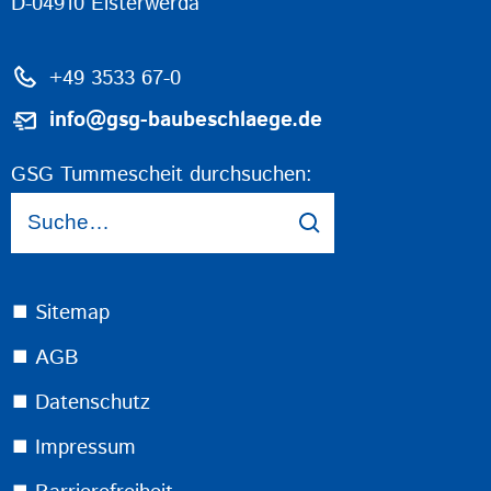
D-04910 Elsterwerda
+49 3533 67-0
info@gsg-baubeschlaege.de
GSG Tummescheit durchsuchen:
⯀ Sitemap
⯀ AGB
⯀ Datenschutz
⯀ Impressum