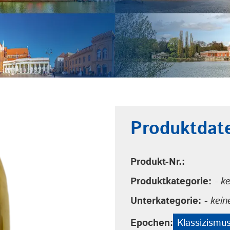
Produktdat
Produkt-Nr.:
Produktkategorie:
- k
Unterkategorie:
- kein
Epochen:
Klassizismu