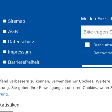
Melden Sie sic
⯀ Sitemap
⯀ AGB
⯀ Datenschutz
Durch Abse
⯀ Impressum
Datenverar
⯀ Barrierefreiheit
⯀ Warenkorb
ufend verbessern zu können, verwenden wir Cookies. Weitere 
⯀ Shopanfrage
ärung. Sie geben Ihre Einwilligung zu unseren Cookies, wenn S
rung.
Beschläge
Verschlüsse
Stanzteile
tatistiken
Qualität made in Germany