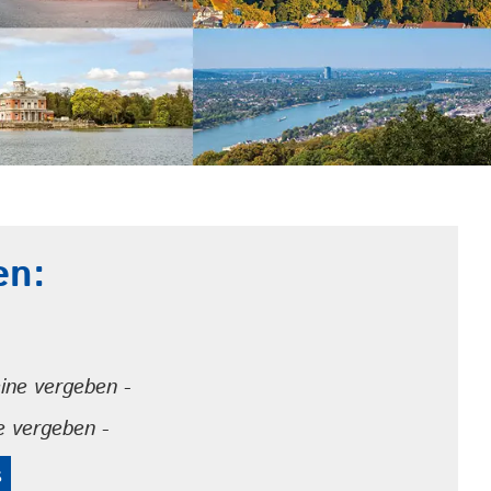
en:
eine vergeben -
e vergeben -
s