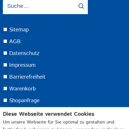
⯀ Sitemap
⯀ AGB
⯀ Datenschutz
⯀ Impressum
⯀ Barrierefreiheit
⯀ Warenkorb
⯀ Shopanfrage
Diese Webseite verwendet Cookies
Melden Sie sich jetzt für unseren kostenlosen
Um unsere Webseite für Sie optimal zu gestalten und
Newsletter an: