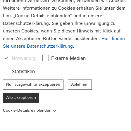
fortlaufend verbessern zu können, verwenden wir Cookies.
Weitere Informationen zu Cookies erhalten Sie unter dem
Link „Cookie-Details einblenden“ und in unserer
Durch Absenden der von Ihnen eingegebenen Daten
Datenschutzerklärung. Sie geben Ihre Einwilligung zu
willigen Sie in die Datenverarbeitung ein und bestätigen
unseren Cookies, wenn Sie diesen Hinweis mit Klick auf
unsere
Datenschutzerklärung
.
einen Akzeptieren-Button wieder ausblenden.
Hier finden
Sie unsere Datenschutzerklärung.
Jetzt Anmelden
Notwendig
Externe Medien
Statistiken
Beschläge
Verschlüsse
Stanzteile
Nur ausgewählte akzeptieren
Ablehnen
Qualität made in Germany
Alle akzeptieren
© 2026 GSG Baubeschläge GmbH
Cookie-Details einblenden