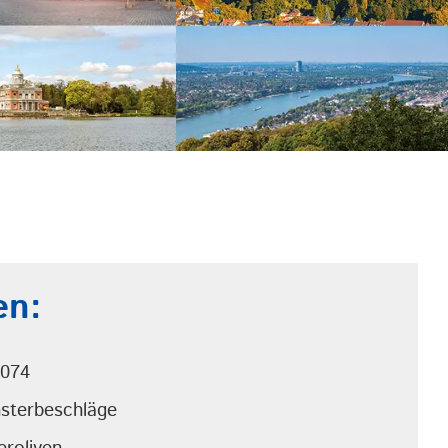
en:
4074
sterbeschläge