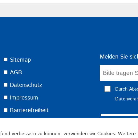
Melden Sie sic
⯀ Sitemap
⯀ AGB
⯀ Datenschutz
Durch Abse
⯀ Impressum
Datenverar
⯀ Barrierefreiheit
⯀ Warenkorb
ufend verbessern zu können, verwenden wir Cookies. Weitere 
⯀ Shopanfrage