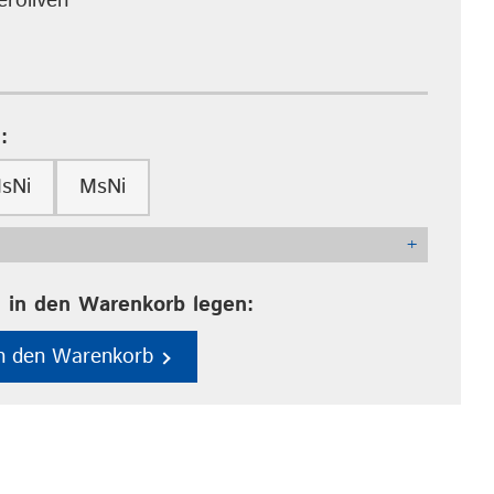
roliven
:
sNi
MsNi
+
 in den Warenkorb legen:
in den Warenkorb