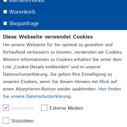
⯀ Barrierefreiheit
⯀ Warenkorb
⯀ Shopanfrage
Diese Webseite verwendet Cookies
Melden Sie sich jetzt für unseren kostenlosen
Um unsere Webseite für Sie optimal zu gestalten und
Newsletter an:
fortlaufend verbessern zu können, verwenden wir Cookies.
Weitere Informationen zu Cookies erhalten Sie unter dem
Link „Cookie-Details einblenden“ und in unserer
Durch Absenden der von Ihnen eingegebenen Daten
Datenschutzerklärung. Sie geben Ihre Einwilligung zu
willigen Sie in die Datenverarbeitung ein und bestätigen
unseren Cookies, wenn Sie diesen Hinweis mit Klick auf
unsere
Datenschutzerklärung
.
einen Akzeptieren-Button wieder ausblenden.
Hier finden
Sie unsere Datenschutzerklärung.
Jetzt Anmelden
Notwendig
Externe Medien
Statistiken
Beschläge
Verschlüsse
Stanzteile