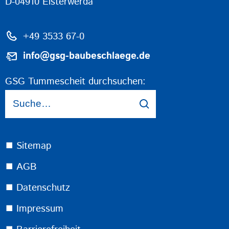
D-04910 Elsterwerda
+49 3533 67-0
info@gsg-baubeschlaege.de
GSG Tummescheit durchsuchen:
⯀ Sitemap
⯀ AGB
⯀ Datenschutz
⯀ Impressum