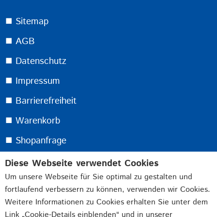
⯀ Sitemap
⯀ AGB
⯀ Datenschutz
⯀ Impressum
⯀ Barrierefreiheit
⯀ Warenkorb
⯀ Shopanfrage
Diese Webseite verwendet Cookies
Melden Sie sich jetzt für unseren kostenlosen
Um unsere Webseite für Sie optimal zu gestalten und
Newsletter an:
fortlaufend verbessern zu können, verwenden wir Cookies.
Weitere Informationen zu Cookies erhalten Sie unter dem
Link „Cookie-Details einblenden“ und in unserer