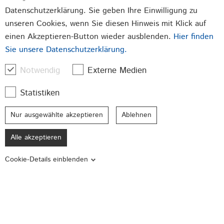
Durch Absenden der von Ihnen eingegebenen Daten
Datenschutzerklärung. Sie geben Ihre Einwilligung zu
willigen Sie in die Datenverarbeitung ein und bestätigen
unseren Cookies, wenn Sie diesen Hinweis mit Klick auf
unsere
Datenschutzerklärung
.
einen Akzeptieren-Button wieder ausblenden.
Hier finden
Sie unsere Datenschutzerklärung.
Jetzt Anmelden
Notwendig
Externe Medien
Statistiken
Beschläge
Verschlüsse
Stanzteile
Nur ausgewählte akzeptieren
Ablehnen
Qualität made in Germany
Alle akzeptieren
© 2026 GSG Baubeschläge GmbH
Cookie-Details einblenden